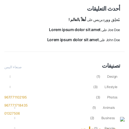
أحدث التعليقات
مُعلِق ووردبريس
أهلاً بالعالم !
على
Lorem ipsum dolor sit amet
Joe Doe
على
Lorem ipsum dolor sit amet
John Doe
على
العنوان
تصنيفات
صنعاء اليمن
تواصل معنا
(1)
Design
ارقام التواصل
(3)
Lifestyle
(3)
Photos
967771102195
967771718435
(1)
Animals
01327506
(2)
Business
(1)
People