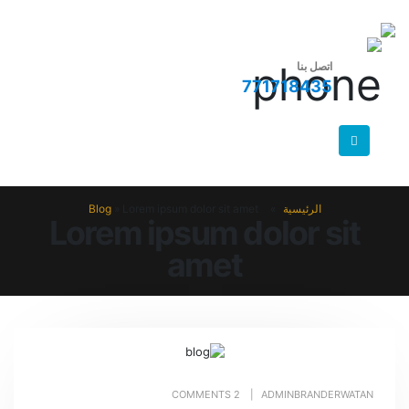
اتصل بنا
771718435
الرئيسية
»
Lorem ipsum dolor sit amet
»
Blog
Lorem ipsum dolor sit
amet
2 COMMENTS
ADMINBRANDERWATAN