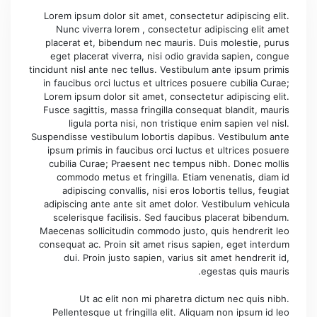
Lorem ipsum dolor sit amet, consectetur adipiscing elit.
Nunc viverra lorem , consectetur adipiscing elit amet
placerat et, bibendum nec mauris. Duis molestie, purus
eget placerat viverra, nisi odio gravida sapien, congue
tincidunt nisl ante nec tellus. Vestibulum ante ipsum primis
in faucibus orci luctus et ultrices posuere cubilia Curae;
Lorem ipsum dolor sit amet, consectetur adipiscing elit.
Fusce sagittis, massa fringilla consequat blandit, mauris
ligula porta nisi, non tristique enim sapien vel nisl.
Suspendisse vestibulum lobortis dapibus. Vestibulum ante
ipsum primis in faucibus orci luctus et ultrices posuere
cubilia Curae; Praesent nec tempus nibh. Donec mollis
commodo metus et fringilla. Etiam venenatis, diam id
adipiscing convallis, nisi eros lobortis tellus, feugiat
adipiscing ante ante sit amet dolor. Vestibulum vehicula
scelerisque facilisis. Sed faucibus placerat bibendum.
Maecenas sollicitudin commodo justo, quis hendrerit leo
consequat ac. Proin sit amet risus sapien, eget interdum
dui. Proin justo sapien, varius sit amet hendrerit id,
egestas quis mauris.
Ut ac elit non mi pharetra dictum nec quis nibh.
Pellentesque ut fringilla elit. Aliquam non ipsum id leo