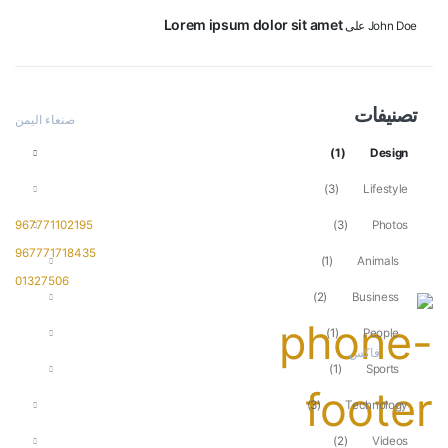
Lorem ipsum dolor sit amet
John Doe
على
العنوان
تصنيفات
صنعاء اليمن
تواصل معنا
(1)
Design
ارقام التواصل
(3)
Lifestyle
(3)
Photos
967771102195
967771718435
(1)
Animals
01327506
(2)
Business
(1)
People
فاكس
(1)
Sports
01327506
(3)
Technology
(2)
Videos