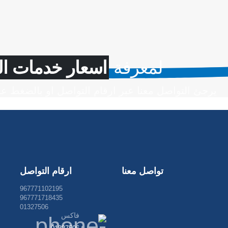
لمعرفة
اسعار خدمات ال
يرجئ التواصل معنا عبر ارقام التواصل او بالضغط عل
تواصل معنا
ارقام التواصل
967771102195
967771718435
01327506
فاكس