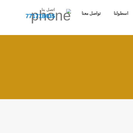
اتصل بنا
اسطولنا
تواصل معنا
771718435